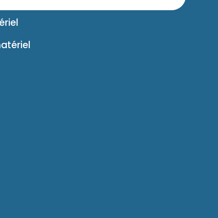
riel
atériel