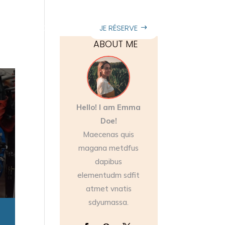
 propos
Contact
JE RÉSERVE
ABOUT ME
Hello! I am Emma
Doe!
Maecenas quis
magana metdfus
dapibus
elementudm sdfit
atmet vnatis
sdyumassa.