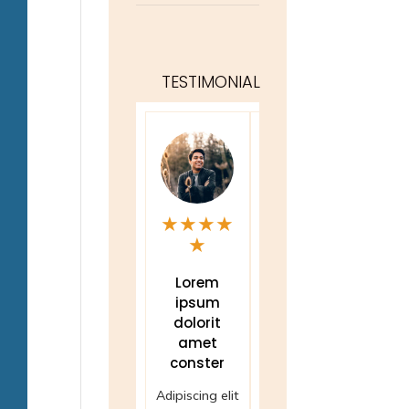
TESTIMONIAL
★
★
★
★
★
★
★
★
★
★
★
☆
Lorem
Porem
Wo
ipsum
ipsum
ip
dolorit
dolorit
dol
amet
amet
con
conster
conster
Adipisc
Adipiscing elit
Adipiscing elit
maecen