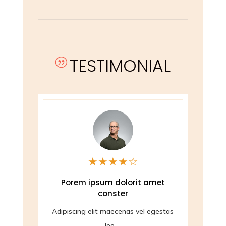
TESTIMONIAL
|
★
★
★
★
☆
Porem ipsum dolorit amet
W
conster
Ad
tas
Adipiscing elit maecenas vel egestas
leo ...